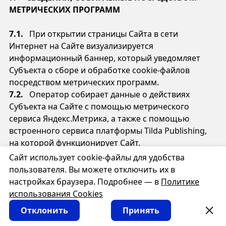
МЕТРИЧЕСКИХ ПРОГРАММ
7.1.
При открытии страницы Сайта в сети
Интернет на Сайте визуализируется
информационный баннер, который уведомляет
Субъекта о сборе и обработке cookie-файлов
посредством метрических программ.
7.2.
Оператор собирает данные о действиях
Субъекта на Сайте с помощью метрического
сервиса Яндекс.Метрика, а также с помощью
встроенного сервиса платформы Tilda Publishing,
на которой функционирует Сайт.
7.3.
Сookie — это небольшие текстовые файлы,
Сайт использует cookie-файлы для удобства
размещаемые на компьютере Субъекта с целью
пользователя. Вы можете отключить их в
анализа пользовательской активности. Собранная
настройках браузера. Подробнее — в
Политике
при помощи cookie-файлов информация не может
использования Cookies
идентифицировать Субъекта, однако может
Отклонить
Принять
помочь Оператору улучшить работу Сайта,