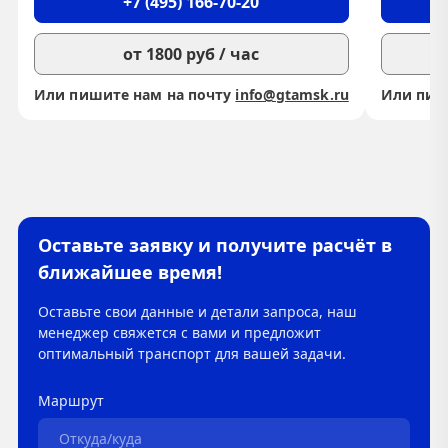
+7 (495) 166-70-20
от 1800 руб / час
Или пишите нам на почту
info@gtamsk.ru
Или пиш
Оставьте заявку и получите расчёт в
ближайшее время!
Оставьте свои данные и детали запроса, наш
менеджер свяжется с вами и предложит
оптимальный транспорт для вашей задачи.
Маршрут