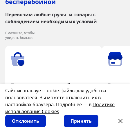
бесперебойной
Перевозим любые грузы и товары с
соблюдением необходимых условий
Смахните, чтобы
увидеть больше
Товары для розничной торговли
Товары 
Сайт использует cookie-файлы для удобства
пользователя. Вы можете отключить их в
настройках браузера. Подробнее — в
Политике
использования Cookies
Мы работаем как с крупными клиентами, так
и с частными лицами
Отклонить
Принять