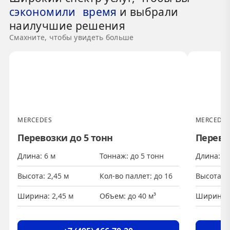
сэкономили время
и выбрали
наилучшие решения
Смахните, чтобы увидеть больше
MERCEDES
MERCEDES
Перевозки до 5 тонн
Перево
Длина
6 м
Тоннаж
до 5 тонн
Длина
8,
Высота
2,45 м
Кол-во паллет
до 16
Высота
2
Ширина
2,45 м
Объем
до 40 м³
Ширина