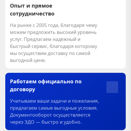
Опыт и прямое
сотрудничество
На рынке с 2005 года, благодаря чему
можем предложить высокий уровень
услуг. Предлагаем надёжный и
быстрый сервис, благодаря которому
мы осуществим доставку по самой
выгодной цене.
Работаем официально по
договору
Учитываем ваши задачи и пожелания,
предлагаем самые выгодные условия.
Документооборот осуществляется
через ЭДО — быстро и удобно.